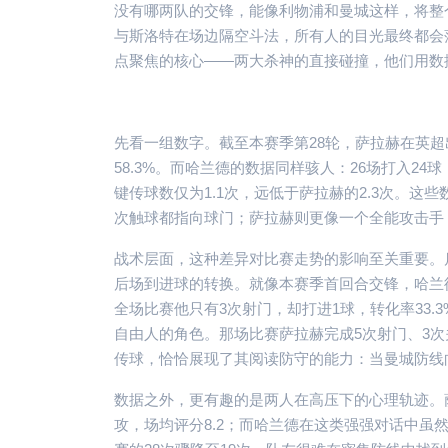
没有哪两队的交锋，能像利物浦和曼城这样，将整
与斯洛特在场边隔空斗法，所有人的目光最终都会
点聚焦的核心——两大杀神的直接碰撞，他们用数
先看一组数字。截至本赛季第28轮，萨拉赫在英超出
58.3%。而哈兰德的数据同样骇人：26场打入24
键传球数仅为1.1次，远低于萨拉赫的2.3次。
次触球都指向球门；萨拉赫则更像一个全能攻击手
战术层面，这种差异对比赛走势的影响至关重要。
后场到进球的转换。就像本赛季首回合交锋，哈兰
全场比赛他只有3次射门，却打进1球，转化率33
自由人的角色。那场比赛萨拉赫完成5次射门、3次
传球，恰恰展现了其阅读防守的能力：当曼城防线
数据之外，更有趣的是两人在高压下的心理轨迹。萨
攻，场均评分8.2；而哈兰德在这类强强对话中