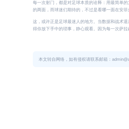
每一次射门，都是对足球本质的诠释：用最简单的
的两面，而球迷们期待的，不过是看哪一面在安菲
这，或许正是足球最迷人的地方。当数据和战术退
得你放下手中的琐事，静心观看。因为每一次萨拉
本文转自网络，如有侵权请联系邮箱：admin@adm