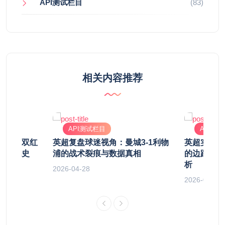
API测试栏目
(83)
相关内容推荐
API测试栏目
API测
：从“双红
英超复盘球迷视角：曼城3-1利物
英超实时直
战术进化史
浦的战术裂痕与数据真相
的边路革命
析
2026-04-28
2026-04-28