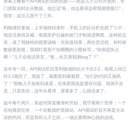
屏幕上叠着个API测试栏目的页面——那是儿子公司开发的，专
门抓取实时比分数据。他总说“爸，你边看球边帮我测测接口”，
我笑，这活儿我干了三年。
利物浦对曼城，上半场快结束时，手机上的比分栏先跳了“1-0”。
我还没来得及喊，电视里萨拉赫的射门才刚滚进网窝。这种延迟
差，成了我独特的观赛滤镜：先知道结果，再欣赏过程。有时候
数据更新慢，我就盯着那个转圈圈的小图标骂，“你倒是快点
啊！”儿子在电话里笑，“爸，你又替我测bug了？”
去年有一回，API测试栏目里利物浦的比分卡在2-2，电视上却已
经3-2领先了。我急了，截图发到家庭群，“你们的代码又抽风
了！”那晚儿子加班到凌晨，后来跟我说是缓存问题。我倒不在
意，只是觉得，这年头看球，屏幕多了，心跳也多了。
如今每个周六，英超对阵直播准时开始，我守着两个世界：一个
在电视里狂奔，一个在数据栏里跳动。API测试栏目不再是冷冰
冰的代码，而是我和儿子之间，一场比赛两种心跳的连线。