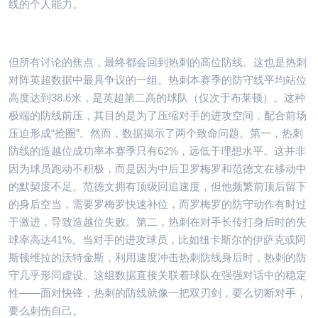
线的个人能力。
但所有讨论的焦点，最终都会回到热刺的高位防线。这也是热刺
对阵英超数据中最具争议的一组。热刺本赛季的防守线平均站位
高度达到38.6米，是英超第二高的球队（仅次于布莱顿）。这种
极端的防线前压，其目的是为了压缩对手的进攻空间，配合前场
压迫形成“抢圈”。然而，数据揭示了两个致命问题。第一，热刺
防线的造越位成功率本赛季只有62%，远低于理想水平。这并非
因为球员跑动不积极，而是因为中后卫罗梅罗和范德文在移动中
的默契度不足。范德文拥有顶级回追速度，但他频繁前顶后留下
的身后空当，需要罗梅罗快速补位，而罗梅罗的防守动作有时过
于激进，导致造越位失败。第二，热刺在对手长传打身后时的失
球率高达41%。当对手的进攻球员，比如纽卡斯尔的伊萨克或阿
斯顿维拉的沃特金斯，利用速度冲击热刺防线身后时，热刺的防
守几乎形同虚设。这组数据直接关联着球队在强强对话中的稳定
性——面对快锋，热刺的防线就像一把双刃剑，要么切断对手，
要么刺伤自己。