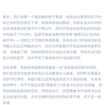
最后，我们来看一个被忽略的细节数据：热刺在比赛第60至75分
钟之间的竞技状态下滑。根据体能追踪数据，热刺在这15分钟内
的高强度跑动距离平均下降12%，而对手的进攻效率在此时间段
内却提升了约18%。这很可能是波斯特科格鲁“极限压迫”战术的
副作用——消耗过大导致的体能瓶颈。热刺在这个时间段内的丢
球数占到总丢球数的31%，且往往伴随着对手的连续角球或界外
球。当体能下降，热刺的阵型会不由自主地后撤，导致压迫与防
线之间的脱节，给对手留下致命的传中或远射空间。
综合来看，热刺的英超数据画像是一支“高风险高回报”的球队。
他们的进攻转换效率和高位压迫数据令人振奋，但同时也暴露出
在防守纪律性、体能分配以及阵地战创造力方面的短板。在未来
的对阵中，对手可能会采取“诱敌深入+快速冲击身后”的策略，利
用热刺防线身后的空间。而热刺自己，则需要解决中场球员在压
迫后的保护问题，并在关键时间段内控制比赛节奏，而不是一味
加速。