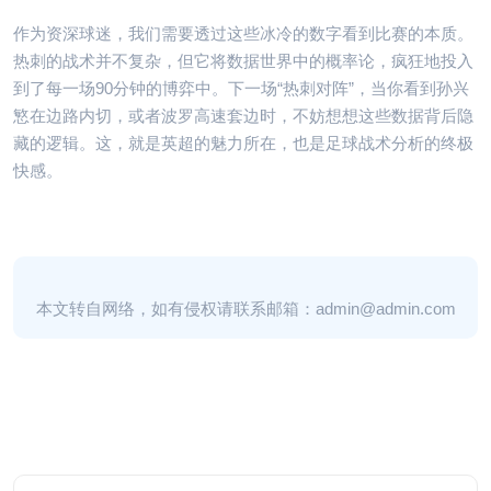
作为资深球迷，我们需要透过这些冰冷的数字看到比赛的本质。
热刺的战术并不复杂，但它将数据世界中的概率论，疯狂地投入
到了每一场90分钟的博弈中。下一场“热刺对阵”，当你看到孙兴
慜在边路内切，或者波罗高速套边时，不妨想想这些数据背后隐
藏的逻辑。这，就是英超的魅力所在，也是足球战术分析的终极
快感。
本文转自网络，如有侵权请联系邮箱：admin@admin.com