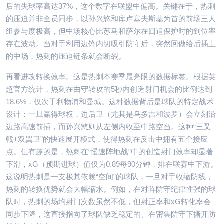
后的失球率高达37%，这个数字在联盟中偏高。关键在于，热刺
的压迫并非全员同步，以孙兴慜和库卢塞夫斯基为首的前场三人
组参与度极高，但中场核心比苏马和萨尔在回追保护时的到位率
存在波动。当对手利用边锋内切吸引防守后，突然回做给后插上
的中场，热刺的压迫链条就会断裂。
再看进攻转换效率。这是热刺本赛季最亮眼的数据标签。根据英
超官方统计，热刺在由守转攻的5秒内创造射门机会的比例达到
18.6%，仅次于利物浦和曼城。这种数据背后是球队的特定战术
设计：一旦赢得球权，边后卫（尤其是乌多吉和波罗）会立刻沿
边路高速前插，而孙兴慜则从左侧内收至中路空当。这种“三叉
戟+双翼卫”的快速展开模式，使得热刺在反击中拥有五个接应
点。但有趣的是，热刺在“慢速阵地战”中的创造射门效率却显著
下滑，xG（预期进球）值仅为0.89每90分钟，排在联赛中下游。
这说明热刺是一支极其依赖“空间”的球队，一旦对手收缩防线，
热刺的转换优势就会大幅缩水。例如，在对阵防守纪律性强的球
队时，热刺的场均射门次数虽然不低，但射正率和xG转化率会
同步下降，这直接指向了球队缺乏稳定的、在密集防守下撕开防