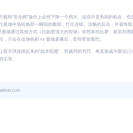
拦截和“安全阀”操作上必然下降一个档次。这或许是热刺的机会，也
住曼城中场转换那一瞬间的脆弱，打出连续、流畅的反击，并最终取
果曼城通过其他方式（比如更强大的控场）依然掌控比赛，甚至利用新
论，只会在这场热刺 vs 曼城直播后，变得更加激烈。
让双方球迷跳起来的“战术犯规”，而裁判的判罚，将直接成为赛后口
的尘埃。
in.com