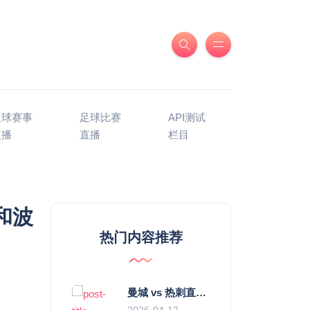
足球赛事
足球比赛
API测试
直播
直播
栏目
和波
热门内容推荐
曼城 vs 热刺直播：瓜迪奥拉的“无锋阵”是天才设计还是自废武功？
2026-04-12