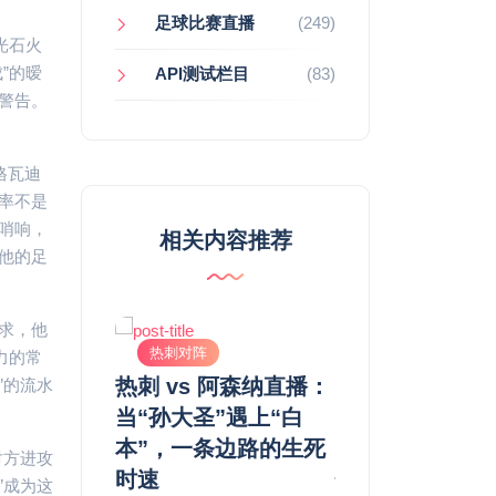
足球比赛直播
(249)
光石火
”的暧
API测试栏目
(83)
警告。
格瓦迪
率不是
哨响，
相关内容推荐
他的足
求，他
热刺对阵
热刺对阵
力的常
 曼联直播观后
热刺 vs 阿森纳直播：
热刺 vs 阿森
”的流水
型的“流量
当“孙大圣”遇上“白
北伦敦德比
与混乱并存
本”，一条边路的生死
的“脏”与“硬”
对方进攻
时速
性还是毒药？
”成为这