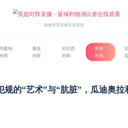
巅峰体育直播在线更新
阿森纳
曼联
切尔西
热刺
对阵
对阵
对阵
对阵
术犯规的“艺术”与“肮脏”，瓜迪奥拉