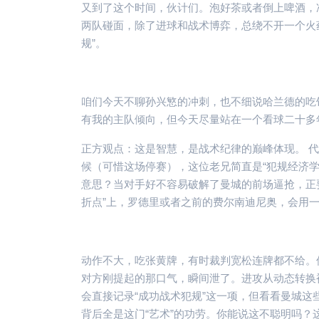
又到了这个时间，伙计们。泡好茶或者倒上啤酒，准
两队碰面，除了进球和战术博弈，总绕不开一个火
规”。
咱们今天不聊孙兴慜的冲刺，也不细说哈兰德的吃
有我的主队倾向，但今天尽量站在一个看球二十多
正方观点：这是智慧，是战术纪律的巅峰体现。 
候（可惜这场停赛），这位老兄简直是“犯规经济学
意思？当对手好不容易破解了曼城的前场逼抢，正
折点”上，罗德里或者之前的费尔南迪尼奥，会用
动作不大，吃张黄牌，有时裁判宽松连牌都不给。
对方刚提起的那口气，瞬间泄了。进攻从动态转换
会直接记录“成功战术犯规”这一项，但看看曼城
背后全是这门“艺术”的功劳。你能说这不聪明吗？