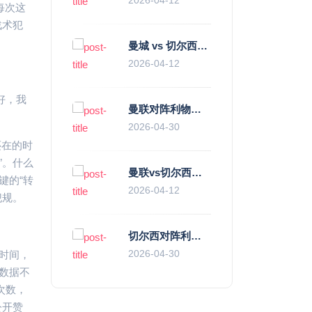
每次这
战术犯
曼城 vs 切尔西直播复盘：瓜帅的“伪九”陷阱，如何绞杀蓝军的“三中卫”？
2026-04-12
好，我
曼联对阵利物浦，老特拉福德的红色心跳与蓝色暗涌
2026-04-30
还在的时
”。什么
曼联vs切尔西直播复盘：滕哈赫的“伪高位”与波切蒂诺的“无锋阵”，谁更拧巴？
键的“转
2026-04-12
犯规。
切尔西对阵利物浦，一场蓝红血脉里的恩怨与忠诚
2026-04-30
时间，
数据不
次数，
公开赞