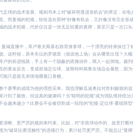
代足球的战术发展。规则书本上对“破坏明显进攻机会”的界定，在电
觉。而曼城的犯规，恰恰选在那种“好像有机会，又好像没有完全形成
城的战术犯规，代价仅仅是一张无足轻重的黄牌，甚至只是一次口头
s 曼城直播中，库卢塞夫斯基右路背身拿球，一个漂亮的转身抹过了
逊。这时候，原本失位的罗德里（假设他上场）会从哪里出现？大概
库卢的前进线路，手上有一个隐蔽的搭拽动作，两人一起倒地。裁判
在的黄金反击，变成前场定位球。波斯特科格鲁在场边会暴怒，因为
可能只是面无表情地嚼着口香糖。
整个赛季的成绩为他的理想买单。我也理解瓜迪奥拉对胜利极致的追
热刺对阵
算计到了极致。但这真的健康吗？当“聪明的犯规”成为强队维持统治
热刺 vs
会越来越少？比赛会不会被切割成一段段的“犯规-定位球-重组阵型
感：一场典
局”，战术
更清晰、更严厉的规则来约束。比如，对“非抢球动作的、故意打断
视为“破坏比赛流畅性”的违规行为，累计处罚更严厉。不能总让“黄牌
2026-04-20