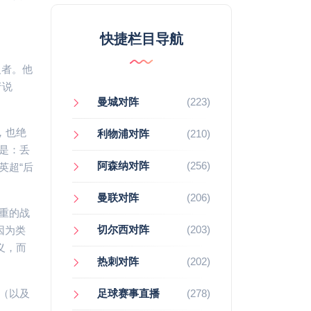
快捷栏目导航
义者。他
者说
曼城对阵
(223)
，也绝
利物浦对阵
(210)
是：丢
阿森纳对阵
(256)
英超“后
曼联对阵
(206)
重的战
切尔西对阵
(203)
因为类
义，而
热刺对阵
(202)
（以及
足球赛事直播
(278)