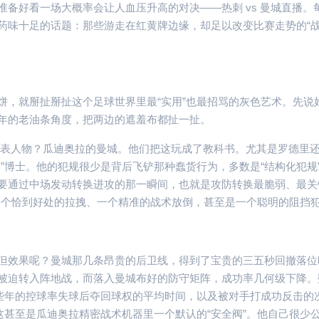
备好看一场大概率会让人血压升高的对决——热刺 vs 曼城直播。
药味十足的话题：那些游走在红黄牌边缘，却足以改变比赛走势的“
饼，就掰扯掰扯这个足球世界里最“实用”也最招骂的灰色艺术。先说
年的老油条角度，把两边的遮羞布都扯一扯。
代表人物？瓜迪奥拉的曼城。他们把这玩成了教科书。尤其是罗德里
”博士。他的犯规很少是背后飞铲那种蠢货行为，多数是“结构化犯规
要通过中场发动转换进攻的那一瞬间，也就是攻防转换最脆弱、最关
一个恰到好处的拉拽、一个精准的战术放倒，甚至是一个聪明的阻挡
但效果呢？曼城那几条昂贵的后卫线，得到了宝贵的三五秒回撤落位
被迫转入阵地战，而落入曼城布好的防守矩阵，成功率几何级下降。
这些年的控球率失球后夺回球权的平均时间，以及被对手打成功反击的
这甚至是瓜迪奥拉精密战术机器里一个默认的“安全阀”。他自己很少