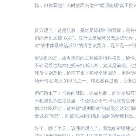
扬，但你看他什么时候因为这种“聪明犯规”真正批
反方观点：这是肮脏，是对足球精神的背叛，是特
们的矛头直指“双标”。凭什么曼城球员做这些动作
对“战术体系成熟球队”的潜意识宽容，是不是一种
更讽刺的是，如今热刺的主帅波斯特科格鲁，恰恰
不轻易通过战术犯规来打断比赛，尤其是前场。他
球后立刻反抢，抢不下来？那就全速回追，用跑动
场开阔地”最大的球队之一。球迷看得过瘾，心脏
但问题来了：当你的球队，比如热刺，面对曼城行
术犯规扼杀在摇篮里，你还能心平气和地欣赏这种“
似动作吃牌时，这种被“规则欺凌”的感觉会达到
曼城的“智慧”，则被视为利用规则漏洞的精致利己
好了，吵了半天，该我亮观点了。我旗帜鲜明地认
其他顶级控球球队）确实从中获得了不成比例的、