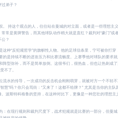
评过弟子？
权。 持这个观点的人，往往站在曼城的对立面，或者是一些理想主
，常常是黄牌警告，而其他球队动作稍大就是直红？裁判对“豪门”或
不公？
是这种“反犯规哲学”的旗帜性人物。他的足球信条里，宁可被你打穿
要的是持续不断的进攻压力和比赛流畅度。上赛季他对球队的要求就
和阵型弥补，而不是简单放倒。这很爷们，很热血，但也让热刺成了
也受不了。
云流水的传导，一次成功的反击机会刚刚萌芽，就被对方一个不轻不
智慧”吗？你只会骂街：“又来了！这都不给牌？” 尤其是当你的主队
顶峰。波斯特科格鲁的坚持，在这种对比下，更像是一种悲壮的理想主
。
为：在现行规则和裁判尺度下，战术犯规就是比赛的一部分，但曼城
且被纵容的优势。