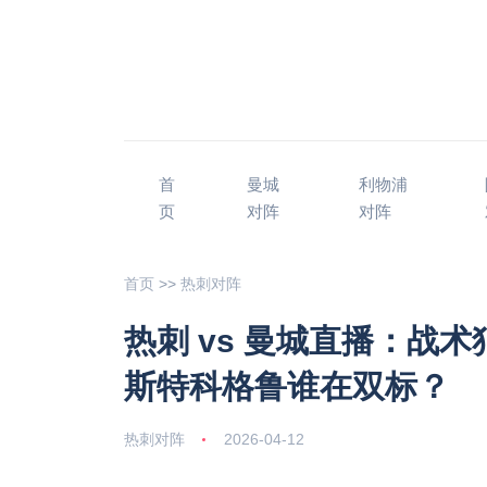
首
曼城
利物浦
页
对阵
对阵
首页
>>
热刺对阵
热刺 vs 曼城直播：战
斯特科格鲁谁在双标？
热刺对阵
2026-04-12