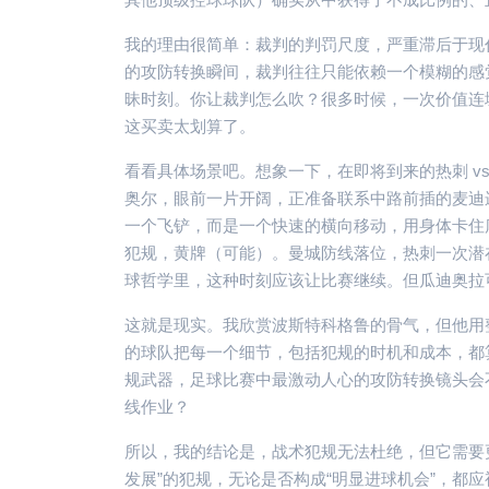
我的理由很简单：裁判的判罚尺度，严重滞后于现
的攻防转换瞬间，裁判往往只能依赖一个模糊的感
昧时刻。你让裁判怎么吹？很多时候，一次价值连
这买卖太划算了。
看看具体场景吧。想象一下，在即将到来的热刺 v
奥尔，眼前一片开阔，正准备联系中路前插的麦迪
一个飞铲，而是一个快速的横向移动，用身体卡住
犯规，黄牌（可能）。曼城防线落位，热刺一次潜
球哲学里，这种时刻应该让比赛继续。但瓜迪奥拉
这就是现实。我欣赏波斯特科格鲁的骨气，但他用
的球队把每一个细节，包括犯规的时机和成本，都
规武器，足球比赛中最激动人心的攻防转换镜头会不
线作业？
所以，我的结论是，战术犯规无法杜绝，但它需要
发展”的犯规，无论是否构成“明显进球机会”，都应