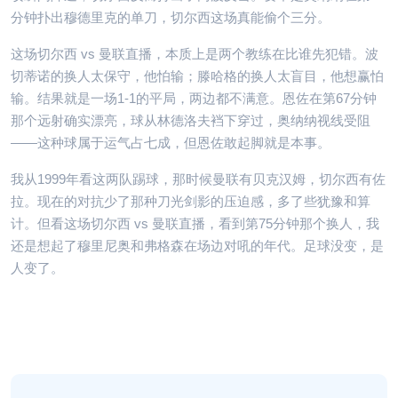
分钟扑出穆德里克的单刀，切尔西这场真能偷个三分。
这场切尔西 vs 曼联直播，本质上是两个教练在比谁先犯错。波
切蒂诺的换人太保守，他怕输；滕哈格的换人太盲目，他想赢怕
输。结果就是一场1-1的平局，两边都不满意。恩佐在第67分钟
那个远射确实漂亮，球从林德洛夫裆下穿过，奥纳纳视线受阻
——这种球属于运气占七成，但恩佐敢起脚就是本事。
我从1999年看这两队踢球，那时候曼联有贝克汉姆，切尔西有佐
拉。现在的对抗少了那种刀光剑影的压迫感，多了些犹豫和算
计。但看这场切尔西 vs 曼联直播，看到第75分钟那个换人，我
还是想起了穆里尼奥和弗格森在场边对吼的年代。足球没变，是
人变了。