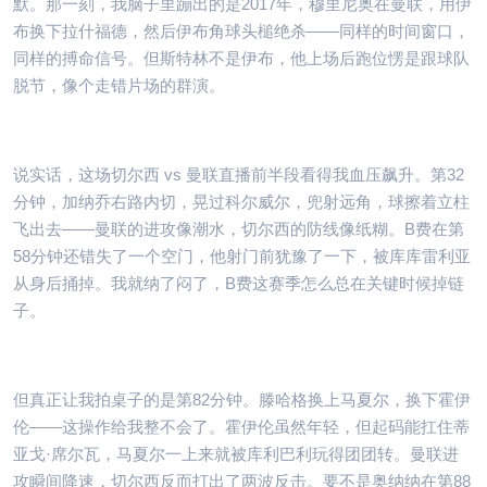
默。那一刻，我脑子里蹦出的是2017年，穆里尼奥在曼联，用伊
布换下拉什福德，然后伊布角球头槌绝杀——同样的时间窗口，
同样的搏命信号。但斯特林不是伊布，他上场后跑位愣是跟球队
脱节，像个走错片场的群演。
说实话，这场切尔西 vs 曼联直播前半段看得我血压飙升。第32
分钟，加纳乔右路内切，晃过科尔威尔，兜射远角，球擦着立柱
飞出去——曼联的进攻像潮水，切尔西的防线像纸糊。B费在第
58分钟还错失了一个空门，他射门前犹豫了一下，被库库雷利亚
从身后捅掉。我就纳了闷了，B费这赛季怎么总在关键时候掉链
子。
但真正让我拍桌子的是第82分钟。滕哈格换上马夏尔，换下霍伊
伦——这操作给我整不会了。霍伊伦虽然年轻，但起码能扛住蒂
亚戈·席尔瓦，马夏尔一上来就被库利巴利玩得团团转。曼联进
攻瞬间降速，切尔西反而打出了两波反击。要不是奥纳纳在第88