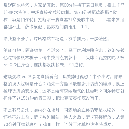
反观阿尔特塔，人家是真敢。第60分钟换下若日尼奥，换上托马
斯·帕尔特伊，中场直接变成绞肉机。第78分钟厄德高那个助
攻，就是帕尔特伊抢断后一脚直塞打穿曼联中场——卡塞米罗追
都追不上，萨卡横敲，热苏斯门前推射，1-1。
给我整不会了。滕哈格站在场边，双手插兜，一脸茫然。
第88分钟，阿森纳第二个球来了。马丁内利左路突击，达洛特被
他过得像根木桩子，传中找后点的萨卡——头球！瓦拉内呢？被
萨卡卡住身位，连跳都没跳起来。2-1逆转。
这场曼联 vs 阿森纳直播看完，我关掉电视想了半个小时。滕哈
格的换人逻辑是什么？领先一方撤掉最能撕开防线的爆点，换上
控球烫脚的安东尼，这不是给阿森纳喘气的机会吗？阿尔特塔就
抓住了这15分钟的窗口期，把比赛节奏彻底改写了。
不是我马后炮，加纳乔在场时，阿森纳的左路防守是收缩的，本
怀特不敢上前，萨卡被迫回防。换人之后，萨卡直接解放，从第
70分钟开始就像打了鸡血一样，连续三次单挑达洛特成功。