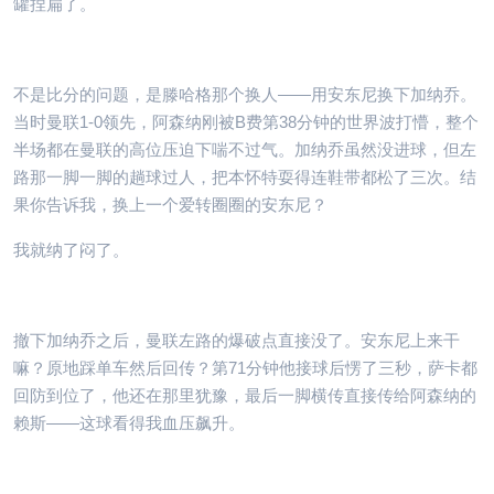
罐捏扁了。
不是比分的问题，是滕哈格那个换人——用安东尼换下加纳乔。
当时曼联1-0领先，阿森纳刚被B费第38分钟的世界波打懵，整个
半场都在曼联的高位压迫下喘不过气。加纳乔虽然没进球，但左
路那一脚一脚的趟球过人，把本怀特耍得连鞋带都松了三次。结
果你告诉我，换上一个爱转圈圈的安东尼？
我就纳了闷了。
撤下加纳乔之后，曼联左路的爆破点直接没了。安东尼上来干
嘛？原地踩单车然后回传？第71分钟他接球后愣了三秒，萨卡都
回防到位了，他还在那里犹豫，最后一脚横传直接传给阿森纳的
赖斯——这球看得我血压飙升。