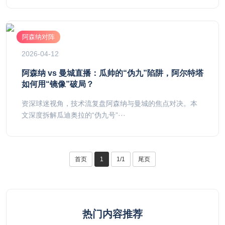
阿森纳对阵
2026-04-12
阿森纳 vs 曼城直播：瓜帅的“伪九”陷阱，阿尔特塔
如何用“镜像”破局？
资深球迷视角，技术流复盘阿森纳与曼城的焦点对决。本
文深度拆解瓜迪奥拉的“伪九号”···
首页
1
1/1
尾页
热门内容推荐