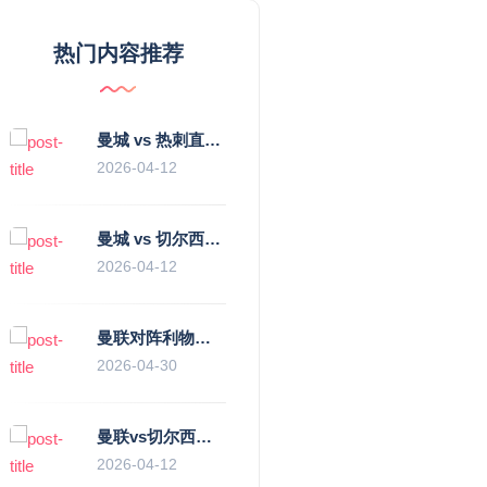
热门内容推荐
曼城 vs 热刺直播：瓜迪奥拉的“无锋阵”是天才设计还是自废武功？
2026-04-12
曼城 vs 切尔西直播复盘：瓜帅的“伪九”陷阱，如何绞杀蓝军的“三中卫”？
2026-04-12
曼联对阵利物浦，老特拉福德的红色心跳与蓝色暗涌
2026-04-30
曼联vs切尔西直播复盘：滕哈赫的“伪高位”与波切蒂诺的“无锋阵”，谁更拧巴？
2026-04-12