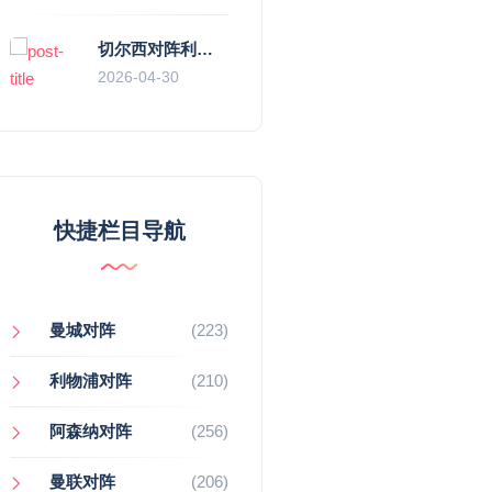
切尔西对阵利物浦，一场蓝红血脉里的恩怨与忠诚
2026-04-30
快捷栏目导航
曼城对阵
(223)
利物浦对阵
(210)
阿森纳对阵
(256)
曼联对阵
(206)