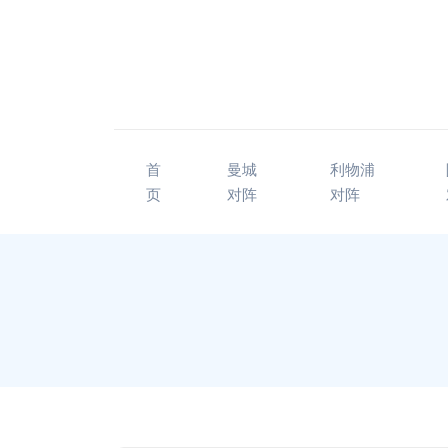
首
曼城
利物浦
页
对阵
对阵