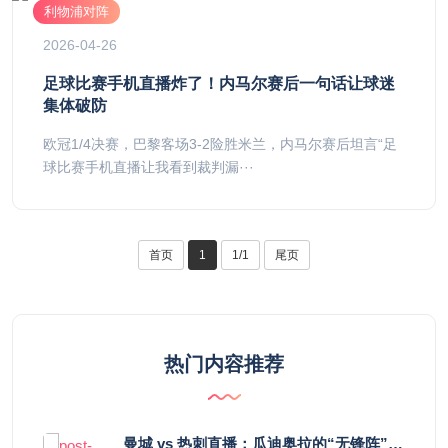
利物浦对阵
2026-04-26
足球比赛手机直播炸了！内马尔赛后一句话让球迷
集体破防
欧冠1/4决赛，巴黎客场3-2险胜米兰，内马尔赛后坦言“足
球比赛手机直播让我看到裁判漏···
首页
1
1/1
尾页
热门内容推荐
曼城 vs 热刺直播：瓜迪奥拉的“无锋阵”是天才设计还是自废武功？