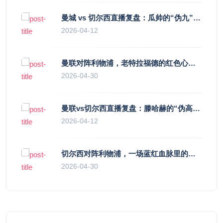
曼城 vs 切尔西直播复盘：瓜帅的“伪九”陷阱，如何绞杀蓝军的“三中卫”？
2026-04-12
曼联对阵利物浦，老特拉福德的红色心跳与蓝色暗涌
2026-04-30
曼联vs切尔西直播复盘：滕哈赫的“伪高位”与波切蒂诺的“无锋阵”，谁更拧巴？
2026-04-12
切尔西对阵利物浦，一场蓝红血脉里的恩怨与忠诚
2026-04-30