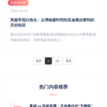
阿森纳对阵
2026-04-28
英超争冠白热化：从弗格森时间到瓜迪奥拉密码的
历史轮回
通过对比1998-99赛季曼联逆转阿森纳与2023-24赛季曼城
阿森纳双雄会，剖析英超争冠核心···
首页
1
1/1
尾页
热门内容推荐
曼城 vs 热刺直播：瓜迪奥拉的“无锋阵”是天才设计还是自废武功？