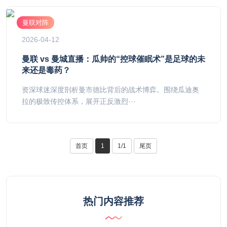
曼联对阵
2026-04-12
曼联 vs 曼城直播：瓜帅的“控球催眠术”是足球的未
来还是毒药？
资深球迷深度剖析曼市德比背后的战术博弈。围绕瓜迪奥
拉的极致传控体系，展开正反激烈···
首页
1
1/1
尾页
热门内容推荐