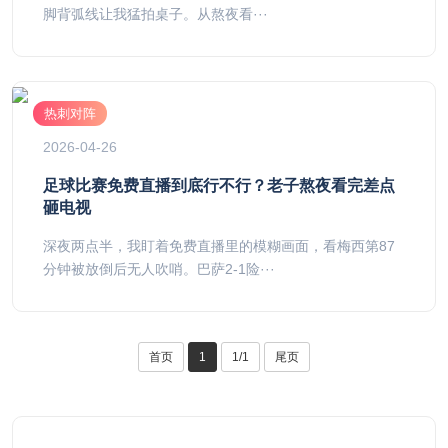
脚背弧线让我猛拍桌子。从熬夜看···
热刺对阵
2026-04-26
足球比赛免费直播到底行不行？老子熬夜看完差点
砸电视
深夜两点半，我盯着免费直播里的模糊画面，看梅西第87
分钟被放倒后无人吹哨。巴萨2-1险···
首页
1
1/1
尾页