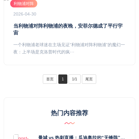
利物浦对阵
2026-04-30
当利物浦对阵利物浦的夜晚，安菲尔德成了平行宇
宙
一个利物浦老球迷在主场见证“利物浦对阵利物浦”的魔幻一
夜：上半场是克洛普时代的疯···
首页
1
1/1
尾页
热门内容推荐
曼城 vs 热刺直播：瓜迪奥拉的“无锋阵”是天才设计还是自废武功？