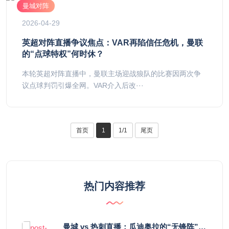
曼城对阵
2026-04-29
英超对阵直播争议焦点：VAR再陷信任危机，曼联
的“点球特权”何时休？
本轮英超对阵直播中，曼联主场迎战狼队的比赛因两次争
议点球判罚引爆全网。VAR介入后改···
首页
1
1/1
尾页
热门内容推荐
曼城 vs 热刺直播：瓜迪奥拉的“无锋阵”是天才设计还是自废武功？