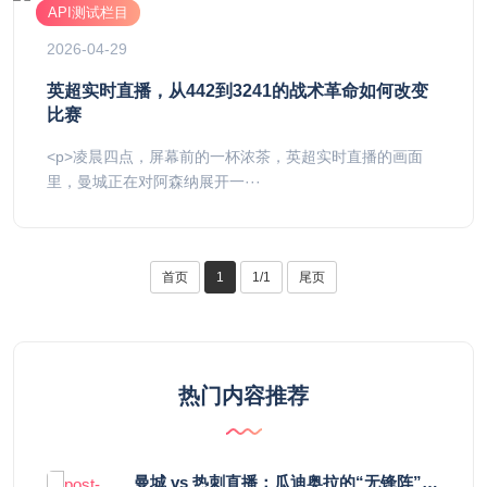
API测试栏目
2026-04-29
英超实时直播，从442到3241的战术革命如何改变
比赛
<p>凌晨四点，屏幕前的一杯浓茶，英超实时直播的画面
里，曼城正在对阿森纳展开一···
首页
1
1/1
尾页
热门内容推荐
曼城 vs 热刺直播：瓜迪奥拉的“无锋阵”是天才设计还是自废武功？