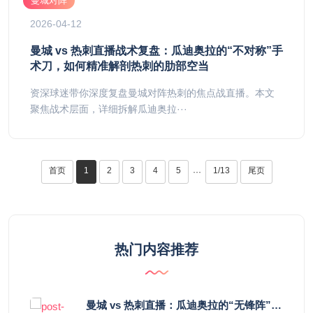
曼城对阵
2026-04-12
曼城 vs 热刺直播战术复盘：瓜迪奥拉的“不对称”手
术刀，如何精准解剖热刺的肋部空当
资深球迷带你深度复盘曼城对阵热刺的焦点战直播。本文
聚焦战术层面，详细拆解瓜迪奥拉···
首页
1
2
3
4
5
1/13
尾页
···
热门内容推荐
曼城 vs 热刺直播：瓜迪奥拉的“无锋阵”是天才设计还是自废武功？