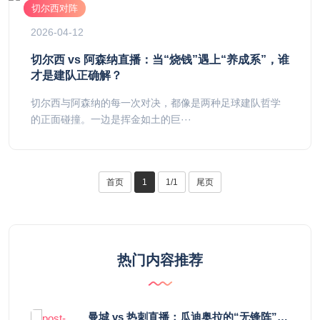
切尔西对阵
2026-04-12
切尔西 vs 阿森纳直播：当“烧钱”遇上“养成系”，谁
才是建队正确解？
切尔西与阿森纳的每一次对决，都像是两种足球建队哲学
的正面碰撞。一边是挥金如土的巨···
首页
1
1/1
尾页
热门内容推荐
曼城 vs 热刺直播：瓜迪奥拉的“无锋阵”是天才设计还是自废武功？