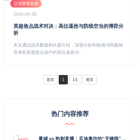
足球赛事直播
2026-04-28
英超焦点战术对决：高位逼抢与防线空当的博弈分
析
本文通过战术数据和比赛片段，深度分析利物浦与阿森纳
在本轮英超焦点战中的高位逼抢与···
首页
1
1/1
尾页
热门内容推荐
曼城 vs 热刺直播：瓜迪奥拉的“无锋阵”是天才设计还是自废武功？