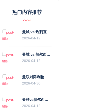
热门内容推荐
曼城 vs 热刺直播：瓜迪奥拉的“无锋阵”是天才设计还是自废武功？
2026-04-12
曼城 vs 切尔西直播复盘：瓜帅的“伪九”陷阱，如何绞杀蓝军的“三中卫”？
2026-04-12
曼联对阵利物浦，老特拉福德的红色心跳与蓝色暗涌
2026-04-30
曼联vs切尔西直播复盘：滕哈赫的“伪高位”与波切蒂诺的“无锋阵”，谁更拧巴？
2026-04-12