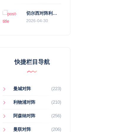
切尔西对阵利物浦，一场蓝红血脉里的恩怨与忠诚
2026-04-30
快捷栏目导航
曼城对阵
(223)
利物浦对阵
(210)
阿森纳对阵
(256)
曼联对阵
(206)