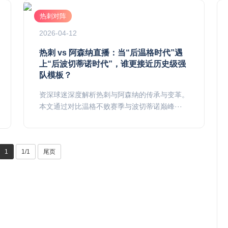
热刺对阵
2026-04-12
热刺 vs 阿森纳直播：当“后温格时代”遇
上“后波切蒂诺时代”，谁更接近历史级强
队模板？
资深球迷深度解析热刺与阿森纳的传承与变革。
本文通过对比温格不败赛季与波切蒂诺巅峰···
1
1/1
尾页