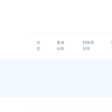
首
曼城
利物浦
页
对阵
对阵