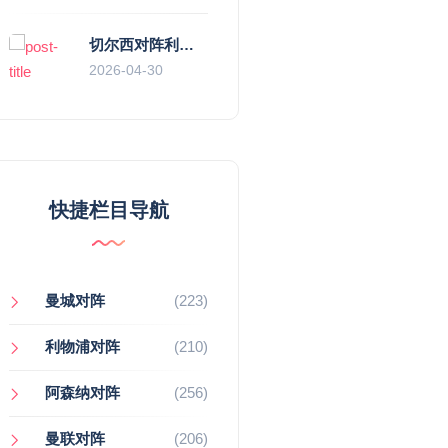
切尔西对阵利物浦，一场蓝红血脉里的恩怨与忠诚
2026-04-30
快捷栏目导航
曼城对阵
(223)
利物浦对阵
(210)
阿森纳对阵
(256)
曼联对阵
(206)