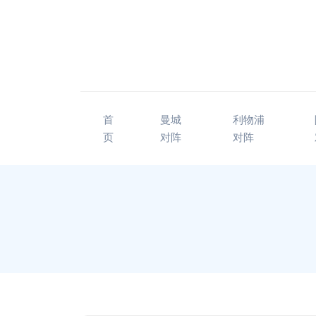
首
曼城
利物浦
页
对阵
对阵