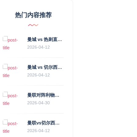
热门内容推荐
曼城 vs 热刺直播：瓜迪奥拉的“无锋阵”是天才设计还是自废武功？
2026-04-12
曼城 vs 切尔西直播复盘：瓜帅的“伪九”陷阱，如何绞杀蓝军的“三中卫”？
2026-04-12
曼联对阵利物浦，老特拉福德的红色心跳与蓝色暗涌
2026-04-30
曼联vs切尔西直播复盘：滕哈赫的“伪高位”与波切蒂诺的“无锋阵”，谁更拧巴？
2026-04-12