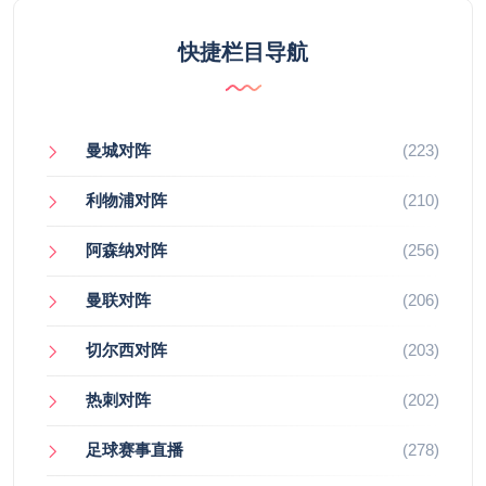
快捷栏目导航
曼城对阵
(223)
利物浦对阵
(210)
阿森纳对阵
(256)
曼联对阵
(206)
切尔西对阵
(203)
热刺对阵
(202)
足球赛事直播
(278)