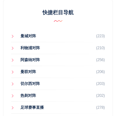
快捷栏目导航
曼城对阵
(223)
利物浦对阵
(210)
阿森纳对阵
(256)
曼联对阵
(206)
切尔西对阵
(203)
热刺对阵
(202)
足球赛事直播
(278)