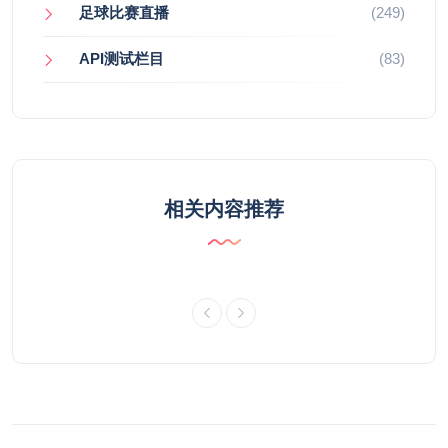
足球比赛直播
(249)
API测试栏目
(83)
相关内容推荐