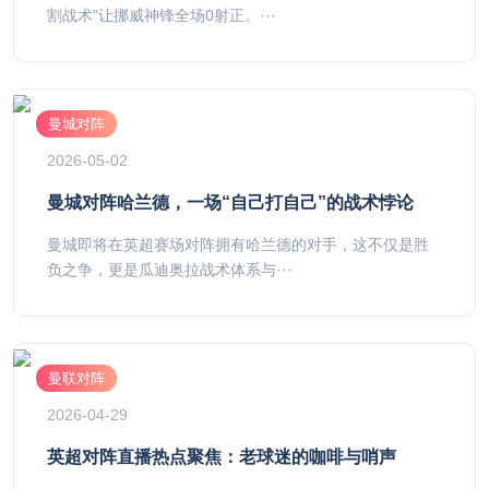
割战术”让挪威神锋全场0射正。···
曼城对阵
2026-05-02
曼城对阵哈兰德，一场“自己打自己”的战术悖论
曼城即将在英超赛场对阵拥有哈兰德的对手，这不仅是胜
负之争，更是瓜迪奥拉战术体系与···
曼联对阵
2026-04-29
英超对阵直播热点聚焦：老球迷的咖啡与哨声