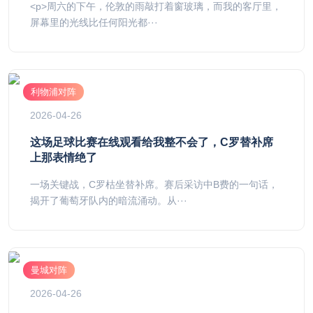
<p>周六的下午，伦敦的雨敲打着窗玻璃，而我的客厅里，
屏幕里的光线比任何阳光都···
利物浦对阵
2026-04-26
这场足球比赛在线观看给我整不会了，C罗替补席
上那表情绝了
一场关键战，C罗枯坐替补席。赛后采访中B费的一句话，
揭开了葡萄牙队内的暗流涌动。从···
曼城对阵
2026-04-26