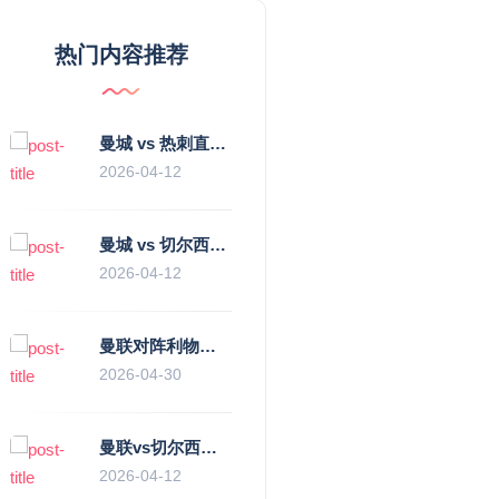
热门内容推荐
曼城 vs 热刺直播：瓜迪奥拉的“无锋阵”是天才设计还是自废武功？
2026-04-12
曼城 vs 切尔西直播复盘：瓜帅的“伪九”陷阱，如何绞杀蓝军的“三中卫”？
2026-04-12
曼联对阵利物浦，老特拉福德的红色心跳与蓝色暗涌
2026-04-30
曼联vs切尔西直播复盘：滕哈赫的“伪高位”与波切蒂诺的“无锋阵”，谁更拧巴？
2026-04-12