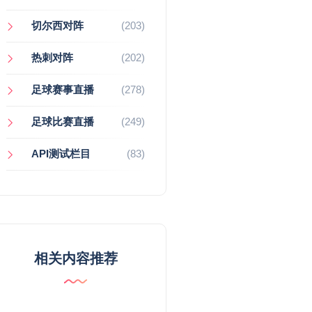
切尔西对阵
(203)
热刺对阵
(202)
足球赛事直播
(278)
足球比赛直播
(249)
API测试栏目
(83)
相关内容推荐