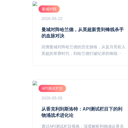
曼城对阵
2026-05-22
曼城对阵哈兰德，从英超新贵到锋线杀手
的血脉对决
回溯曼城对阵哈兰德的历史脉络，从蓝月亮初入
英超的草莽时代，到哈兰德打破纪录的锋线···
API测试栏目
2026-05-05
从香克利到斯洛特：API测试栏目下的利
物浦战术进化论
透过API测试栏目视角，深度解析利物浦从香克