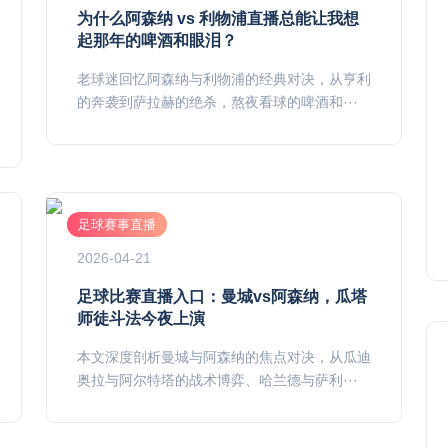
为什么阿森纳 vs 利物浦直播总能让我想
起那年的啤酒和眼泪？
老球迷回忆阿森纳与利物浦的经典对决，从亨利
的奔袭到萨拉赫的绝杀，熬夜看球的啤酒和···
足球赛事直播
2026-04-21
足球比赛直播入口：曼城vs阿森纳，瓜塔
师徒斗法今夜上演
本文深度剖析曼城与阿森纳的焦点对决，从瓜迪
奥拉与阿尔特塔的战术博弈、哈兰德与萨利···