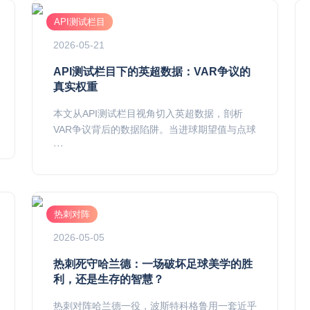
API测试栏目
2026-05-21
API测试栏目下的英超数据：VAR争议的
真实权重
本文从API测试栏目视角切入英超数据，剖析
VAR争议背后的数据陷阱。当进球期望值与点球
···
热刺对阵
2026-05-05
热刺死守哈兰德：一场破坏足球美学的胜
利，还是生存的智慧？
热刺对阵哈兰德一役，波斯特科格鲁用一套近乎