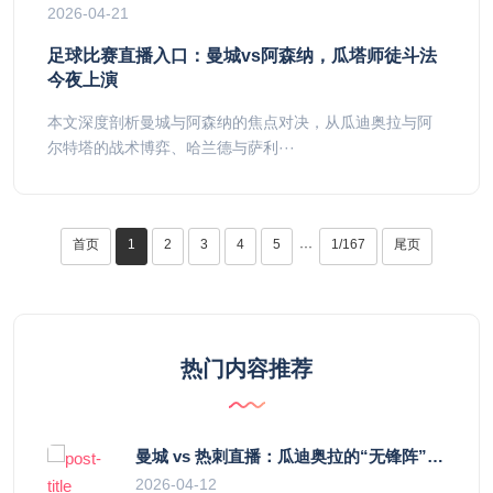
2026-04-21
足球比赛直播入口：曼城vs阿森纳，瓜塔师徒斗法
今夜上演
本文深度剖析曼城与阿森纳的焦点对决，从瓜迪奥拉与阿
尔特塔的战术博弈、哈兰德与萨利···
首页
1
2
3
4
5
1/167
尾页
···
热门内容推荐
曼城 vs 热刺直播：瓜迪奥拉的“无锋阵”是天才设计还是自废武功？
2026-04-12