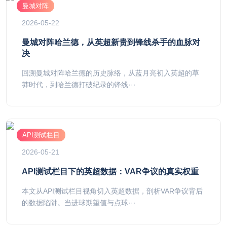
曼城对阵
2026-05-22
曼城对阵哈兰德，从英超新贵到锋线杀手的血脉对
决
回溯曼城对阵哈兰德的历史脉络，从蓝月亮初入英超的草
莽时代，到哈兰德打破纪录的锋线···
API测试栏目
2026-05-21
API测试栏目下的英超数据：VAR争议的真实权重
本文从API测试栏目视角切入英超数据，剖析VAR争议背后
的数据陷阱。当进球期望值与点球···