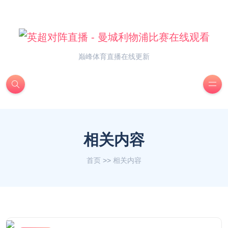
巅峰体育直播在线更新
相关内容
首页
>>
相关内容