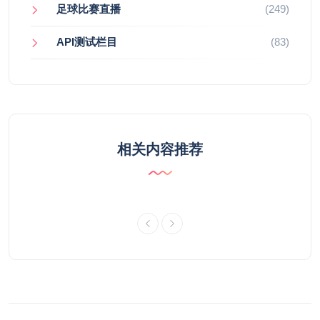
足球比赛直播
(249)
API测试栏目
(83)
相关内容推荐