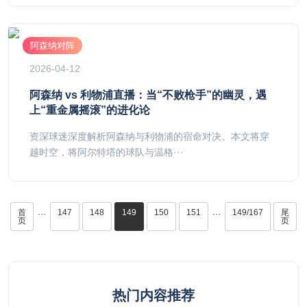
阿森纳对阵
2026-04-12
阿森纳 vs 利物浦直播：当“不败枪手”的幽灵，遇
上“重金属摇滚”的进化论
资深球迷深度解析阿森纳与利物浦的宿命对决。本文将穿
越时空，将阿尔特塔的球队与温格···
首
147
148
149
150
151
149/167
尾
···
···
页
页
热门内容推荐