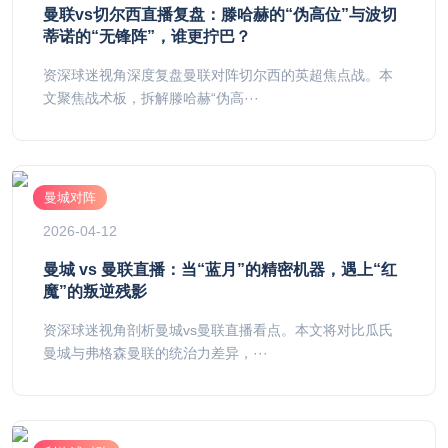
曼联vs切尔西直播复盘：滕哈赫的“伪高位”与波切
蒂诺的“无锋阵”，谁更拧巴？
资深球迷视角深度复盘曼联对阵切尔西的英超焦点战。本
文聚焦战术板，拆解滕哈赫“伪高···
曼城对阵
2026-04-12
曼城 vs 曼联直播：当“蓝月”的精密机器，遇上“红
魔”的叛逆残影
资深球迷视角剖析曼城vs曼联直播看点。本文将对比瓜氏
曼城与弗格森曼联的统治力差异，···