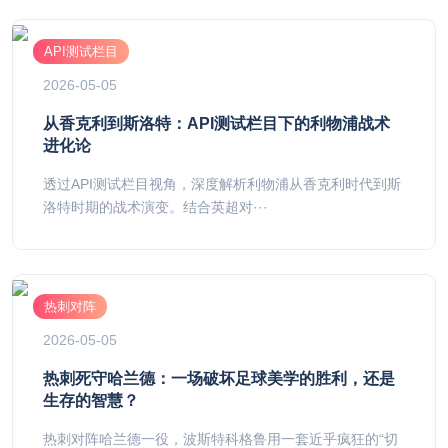
API测试栏目
2026-05-05
从香克利到斯洛特：API测试栏目下的利物浦战术
进化论
透过API测试栏目视角，深度解析利物浦从香克利时代到斯
洛特时期的战术演变。结合英超对···
热刺对阵
2026-05-05
热刺死守哈兰德：一场破坏足球美学的胜利，还是
生存的智慧？
热刺对阵哈兰德一役，波斯特科格鲁用一套近乎疯狂的“切