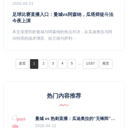
2026-04-21
足球比赛直播入口：曼城vs阿森纳，瓜塔师徒斗法
今夜上演
本文深度剖析曼城与阿森纳的焦点对决，从瓜迪奥拉与阿
尔特塔的战术博弈、哈兰德与萨利···
首页
1
2
3
4
5
1/167
尾页
···
热门内容推荐
曼城 vs 热刺直播：瓜迪奥拉的“无锋阵”是天才设计还是自废武功？
2026-04-12