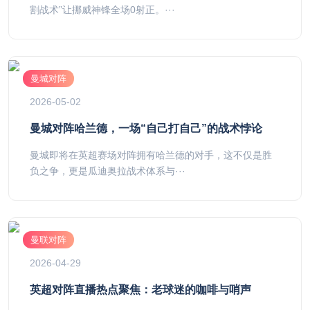
割战术”让挪威神锋全场0射正。···
曼城对阵
2026-05-02
曼城对阵哈兰德，一场“自己打自己”的战术悖论
曼城即将在英超赛场对阵拥有哈兰德的对手，这不仅是胜
负之争，更是瓜迪奥拉战术体系与···
曼联对阵
2026-04-29
英超对阵直播热点聚焦：老球迷的咖啡与哨声