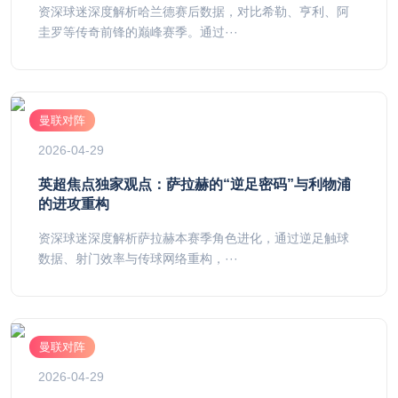
资深球迷深度解析哈兰德赛后数据，对比希勒、亨利、阿
圭罗等传奇前锋的巅峰赛季。通过···
曼联对阵
2026-04-29
英超焦点独家观点：萨拉赫的“逆足密码”与利物浦
的进攻重构
资深球迷深度解析萨拉赫本赛季角色进化，通过逆足触球
数据、射门效率与传球网络重构，···
曼联对阵
2026-04-29