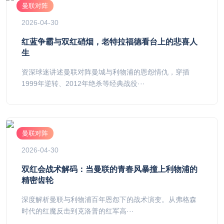
曼联对阵
2026-04-30
红蓝争霸与双红硝烟，老特拉福德看台上的悲喜人
生
资深球迷讲述曼联对阵曼城与利物浦的恩怨情仇，穿插
1999年逆转、2012年绝杀等经典战役···
曼联对阵
2026-04-30
双红会战术解码：当曼联的青春风暴撞上利物浦的
精密齿轮
深度解析曼联与利物浦百年恩怨下的战术演变。从弗格森
时代的红魔反击到克洛普的红军高···