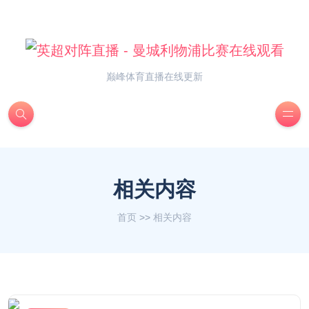
巅峰体育直播在线更新
相关内容
首页
>>
相关内容