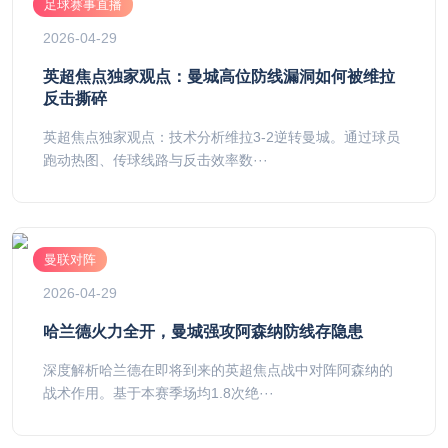
足球赛事直播
2026-04-29
英超焦点独家观点：曼城高位防线漏洞如何被维拉
反击撕碎
英超焦点独家观点：技术分析维拉3-2逆转曼城。通过球员
跑动热图、传球线路与反击效率数···
曼联对阵
2026-04-29
哈兰德火力全开，曼城强攻阿森纳防线存隐患
深度解析哈兰德在即将到来的英超焦点战中对阵阿森纳的
战术作用。基于本赛季场均1.8次绝···