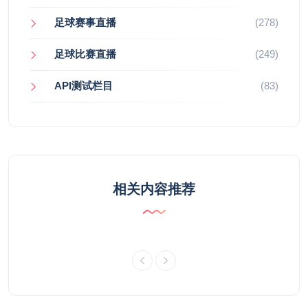
足球赛事直播
(278)
足球比赛直播
(249)
API测试栏目
(83)
相关内容推荐