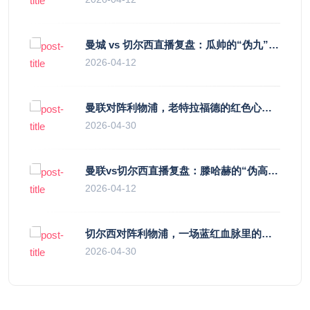
曼城 vs 切尔西直播复盘：瓜帅的“伪九”陷阱，如何绞杀蓝军的“三中卫”？
2026-04-12
曼联对阵利物浦，老特拉福德的红色心跳与蓝色暗涌
2026-04-30
曼联vs切尔西直播复盘：滕哈赫的“伪高位”与波切蒂诺的“无锋阵”，谁更拧巴？
2026-04-12
切尔西对阵利物浦，一场蓝红血脉里的恩怨与忠诚
2026-04-30