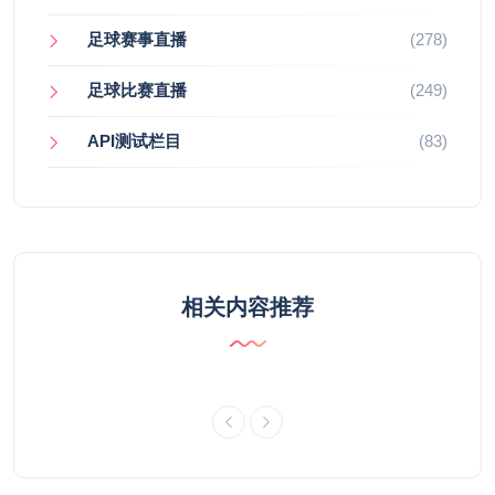
足球赛事直播
(278)
足球比赛直播
(249)
API测试栏目
(83)
相关内容推荐