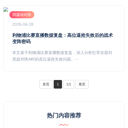
阿森纳对阵
2026-04-28
利物浦比赛直播数据复盘：高位逼抢失效后的战术
变阵密码
本文基于利物浦比赛直播数据复盘，深入分析红军在面对
英超对阵A时的高位逼抢失效问题。···
首页
1
1/1
尾页
热门内容推荐