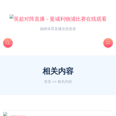
巅峰体育直播在线更新
相关内容
首页
>>
相关内容